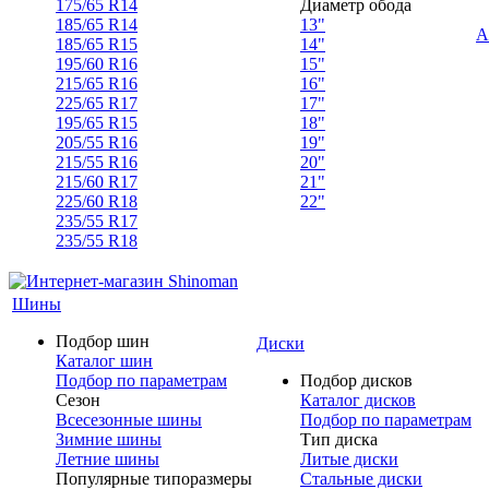
175/65 R14
Диаметр обода
185/65 R14
13"
А
185/65 R15
14"
195/60 R16
15"
215/65 R16
16"
225/65 R17
17"
195/65 R15
18"
205/55 R16
19"
215/55 R16
20"
215/60 R17
21"
225/60 R18
22"
235/55 R17
235/55 R18
Шины
Подбор шин
Диски
Каталог шин
Подбор по параметрам
Подбор дисков
Сезон
Каталог дисков
Всесезонные шины
Подбор по параметрам
Зимние шины
Тип диска
Летние шины
Литые диски
Популярные типоразмеры
Стальные диски