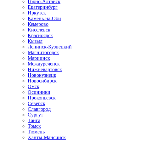
Горно-Алтайск
Екатеринбург
Иркутск
Камень-на-Оби
Кемерово
Киселевск
Красноярск
Кызыл
Ленинск-Кузнецкий
Магнитогорск
Мариинск
Междуреченск
Нижневартовск
Новокузнецк
Новосибирск
Омск
Осинники
Прокопьевск
Северск
Славгород
Сургут
Тайга
Томск
Тюмень
Ханты-Мансийск