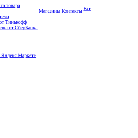
та товара
Все
Магазины
Контакты
тема
 от Тинькофф
очка от СберБанка
 Яндекс Маркете