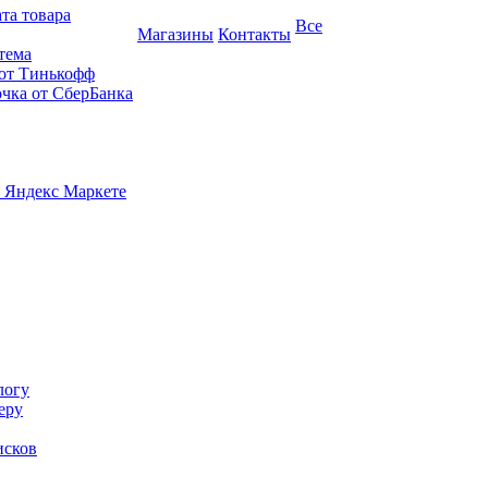
та товара
Все
Магазины
Контакты
тема
 от Тинькофф
очка от СберБанка
 Яндекс Маркете
логу
еру
исков