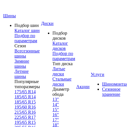
Шины
Диски
Подбор шин
Каталог шин
Подбор
Подбор по
дисков
параметрам
Каталог
Сезон
дисков
Всесезонные
Подбор по
шины
параметрам
Зимние
Тип диска
шины
Литые
Летние
диски
Услуги
шины
Стальные
Популярные
диски
Шиномонта
типоразмеры
Акции
Диаметр
Сезонное
175/65 R14
обода
хранение
185/65 R14
13"
185/65 R15
14"
195/60 R16
15"
215/65 R16
16"
225/65 R17
17"
195/65 R15
18"