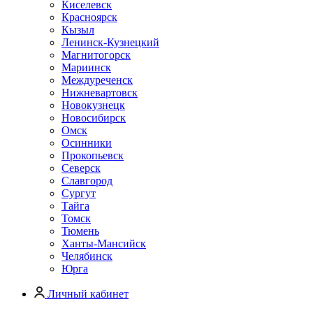
Киселевск
Красноярск
Кызыл
Ленинск-Кузнецкий
Магнитогорск
Мариинск
Междуреченск
Нижневартовск
Новокузнецк
Новосибирск
Омск
Осинники
Прокопьевск
Северск
Славгород
Сургут
Тайга
Томск
Тюмень
Ханты-Мансийск
Челябинск
Юрга
Личный кабинет