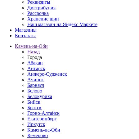
Реквизиты
Дистрибуция
Рассрочка
Хранение шин
Наш магазин на Яндекс Маркете
Магазины
Контакты
Камень-на-Оби
Назад
Города
Абакан
Ангарск
Анжеро-Судженск
Ачинск
Барнаул
Белово
Белокуриха
Бийск
Братск
Горно-Алтайск
Екатеринбург
Иркутск
Камень-на-Оби
Кемерово