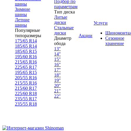
Подбор по
шины
параметрам
Зимние
Тип диска
шины
Литые
Летние
диски
Услуги
шины
Стальные
Популярные
диски
Шиномонта
типоразмеры
Акции
Диаметр
Сезонное
175/65 R14
обода
хранение
185/65 R14
13"
185/65 R15
14"
195/60 R16
15"
215/65 R16
16"
225/65 R17
17"
195/65 R15
18"
205/55 R16
19"
215/55 R16
20"
215/60 R17
21"
225/60 R18
22"
235/55 R17
235/55 R18