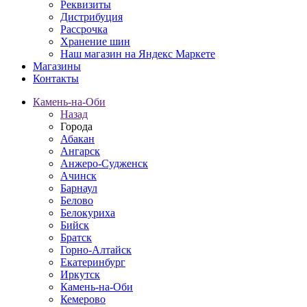
Реквизиты
Дистрибуция
Рассрочка
Хранение шин
Наш магазин на Яндекс Маркете
Магазины
Контакты
Камень-на-Оби
Назад
Города
Абакан
Ангарск
Анжеро-Судженск
Ачинск
Барнаул
Белово
Белокуриха
Бийск
Братск
Горно-Алтайск
Екатеринбург
Иркутск
Камень-на-Оби
Кемерово