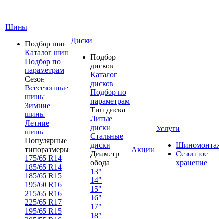
Шины
Диски
Подбор шин
Каталог шин
Подбор
Подбор по
дисков
параметрам
Каталог
Сезон
дисков
Всесезонные
Подбор по
шины
параметрам
Зимние
Тип диска
шины
Литые
Летние
диски
Услуги
шины
Стальные
Популярные
диски
Шиномонта
типоразмеры
Акции
Диаметр
Сезонное
175/65 R14
обода
хранение
185/65 R14
13"
185/65 R15
14"
195/60 R16
15"
215/65 R16
16"
225/65 R17
17"
195/65 R15
18"