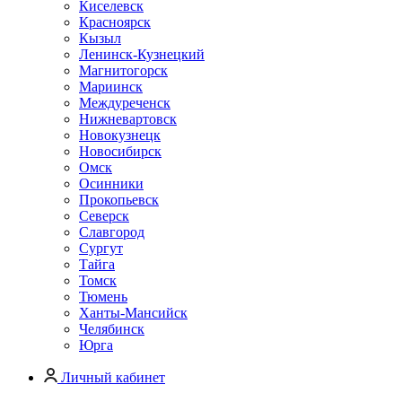
Киселевск
Красноярск
Кызыл
Ленинск-Кузнецкий
Магнитогорск
Мариинск
Междуреченск
Нижневартовск
Новокузнецк
Новосибирск
Омск
Осинники
Прокопьевск
Северск
Славгород
Сургут
Тайга
Томск
Тюмень
Ханты-Мансийск
Челябинск
Юрга
Личный кабинет