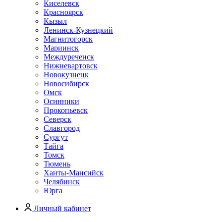
Киселевск
Красноярск
Кызыл
Ленинск-Кузнецкий
Магнитогорск
Мариинск
Междуреченск
Нижневартовск
Новокузнецк
Новосибирск
Омск
Осинники
Прокопьевск
Северск
Славгород
Сургут
Тайга
Томск
Тюмень
Ханты-Мансийск
Челябинск
Юрга
Личный кабинет