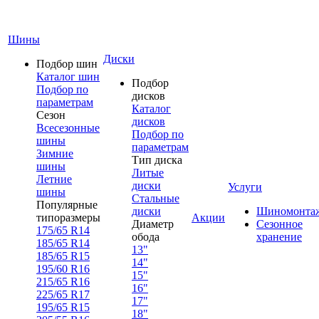
Шины
Диски
Подбор шин
Каталог шин
Подбор
Подбор по
дисков
параметрам
Каталог
Сезон
дисков
Всесезонные
Подбор по
шины
параметрам
Зимние
Тип диска
шины
Литые
Летние
диски
Услуги
шины
Стальные
Популярные
диски
Шиномонта
типоразмеры
Акции
Диаметр
Сезонное
175/65 R14
обода
хранение
185/65 R14
13"
185/65 R15
14"
195/60 R16
15"
215/65 R16
16"
225/65 R17
17"
195/65 R15
18"