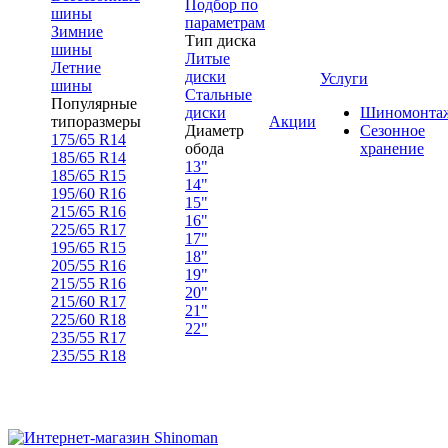
Подбор по
шины
параметрам
Зимние
Тип диска
шины
Литые
Летние
диски
Услуги
шины
Стальные
Популярные
диски
Шиномонта
типоразмеры
Акции
Диаметр
Сезонное
175/65 R14
обода
хранение
185/65 R14
13"
185/65 R15
14"
195/60 R16
15"
215/65 R16
16"
225/65 R17
17"
195/65 R15
18"
205/55 R16
19"
215/55 R16
20"
215/60 R17
21"
225/60 R18
22"
235/55 R17
235/55 R18