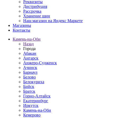
Реквизиты
Дистрибуция
Рассрочка
Хранение шин
Наш магазин на Яндекс Маркете
Магазины
Контакты
Камень-на-Оби
Назад
Города
Абакан
Ангарск
Анжеро-Судженск
Ачинск
Барнаул
Белово
Белокуриха
Бийск
Братск
Горно-Алтайск
Екатеринбург
Иркутск
Камень-на-Оби
Кемерово