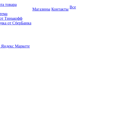
та товара
Все
Магазины
Контакты
тема
 от Тинькофф
очка от СберБанка
 Яндекс Маркете