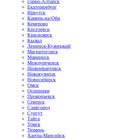
Горно-Алтайск
Екатеринбург
Иркутск
Камень-на-Оби
Кемерово
Киселевск
Красноярск
Кызыл
Ленинск-Кузнецкий
Магнитогорск
Мариинск
Междуреченск
Нижневартовск
Новокузнецк
Новосибирск
Омск
Осинники
Прокопьевск
Северск
Славгород
Сургут
Тайга
Томск
Тюмень
Ханты-Мансийск