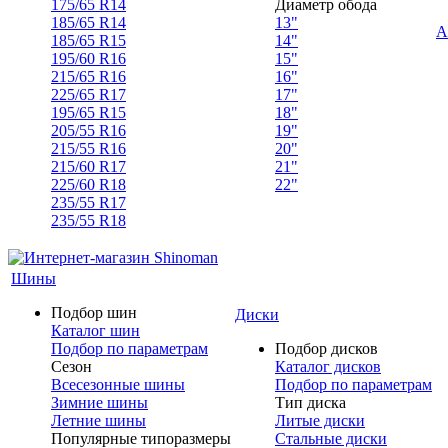
175/65 R14
Диаметр обода
185/65 R14
13"
А
185/65 R15
14"
195/60 R16
15"
215/65 R16
16"
225/65 R17
17"
195/65 R15
18"
205/55 R16
19"
215/55 R16
20"
215/60 R17
21"
225/60 R18
22"
235/55 R17
235/55 R18
Шины
Подбор шин
Диски
Каталог шин
Подбор по параметрам
Подбор дисков
Сезон
Каталог дисков
Всесезонные шины
Подбор по параметрам
Зимние шины
Тип диска
Летние шины
Литые диски
Популярные типоразмеры
Стальные диски