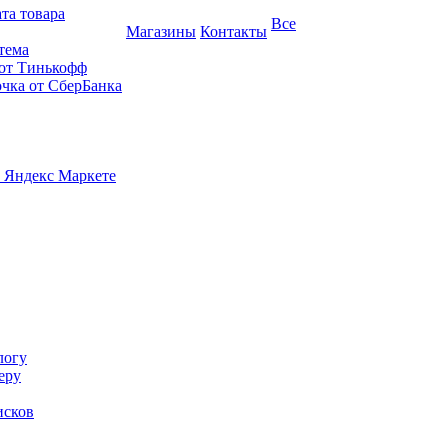
та товара
Все
Магазины
Контакты
тема
 от Тинькофф
очка от СберБанка
 Яндекс Маркете
логу
еру
исков